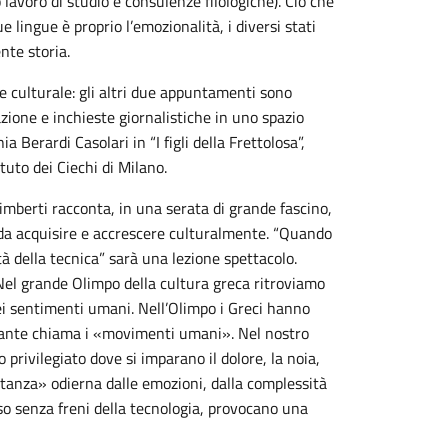
o lavoro di studio e consulenze filologiche). Ciò che
e lingue è proprio l’emozionalità, i diversi stati
te storia.
are culturale: gli altri due appuntamenti sono
zione e inchieste giornalistiche in uno spazio
a Berardi Casolari in “I figli della Frettolosa”,
tuto dei Ciechi di Milano.
limberti racconta, in una serata di grande fascino,
da acquisire e accrescere culturalmente. “Quando
à della tecnica” sarà una lezione spettacolo.
 Nel grande Olimpo della cultura greca ritroviamo
 sentimenti umani. Nell’Olimpo i Greci hanno
e Dante chiama i «movimenti umani». Nel nostro
privilegiato dove si imparano il dolore, la noia,
istanza» odierna dalle emozioni, dalla complessità
uso senza freni della tecnologia, provocano una