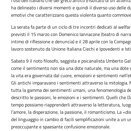
l’uso dell’italiano che del greco antico (risultato di un attent
ha delineato i diversi momenti e quindi il diverso uso delle du
emotivi che caratterizzano questa violenta quanto commoven
La serata fa parte di un ciclo di tre incontri dedicati al welf
previsti il 15 marzo con Domenico Iannacone (teatro di narra
intimo di riflessione e denuncia) e il 28 aprile con la Compagni
lavoro sostenuto da Unione Italiana Ciechi e Ipovedenti e Isti
Sabato 9 il noto filosofo, saggista e psicanalista Umberto Ga
come il sentimento non sia una dote naturale, ma una dote 
la vita era governata dal cuore, emozioni e sentimenti nell’et
Gli antichi imparavano i sentimenti attraverso la mitologia.
tutta la gamma dei sentimenti umani, una fenomenologia dei
descritto le passioni, le emozioni e i sentimenti. Quelli ch
tempo possiamo riapprenderli attraverso la letteratura, luogo 
l’amore, la disperazione, la passione, il romanticismo. La «d
del linguaggio in cambio di facili semplificazioni unite a un 
preoccupante e spaesante confusione emozionale.