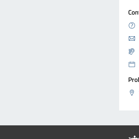
Con
Prob