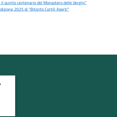
r il quinto centenario del Monastero delle Vergini”
edizione 2025 di "Bitonto Cortili Aperti"
?