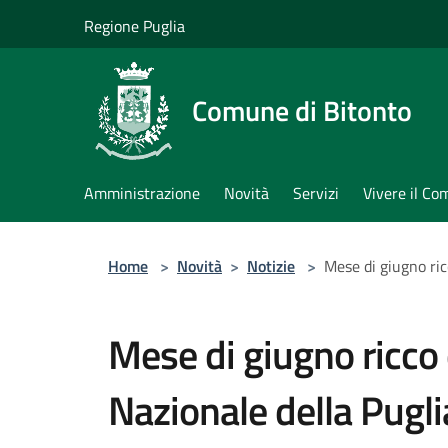
Salta al contenuto principale
Regione Puglia
Comune di Bitonto
Amministrazione
Novità
Servizi
Vivere il C
Home
>
Novità
>
Notizie
>
Mese di giugno ric
Mese di giugno ricco d
Nazionale della Pugl