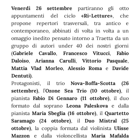
Venerdì
26 settembre
partiranno gli otto
appuntamenti del ciclo
«Ri-Letture»
, che
propone repertori trasversali, tra antico e
contemporaneo, abbinati di volta in volta a un
omaggio inedito pensato intorno a Traetta da un
gruppo di autori under 40 dei nostri giorni
(
Gabriele Cavallo
,
Francesco Vitucci
,
Fabio
Daloiso
,
Arianna Carulli
,
Vittorio Pasquale
,
Mattia Vlad Morleo
,
Alessio Roma
e
Davide
Dentuti)
.
Protagonisti, il trio
Nova-Boffa-Scotta (26
settembre)
, l’
Ozone Sea Trio (10 ottobre)
, il
pianista
Fabio Di Gennaro (11 ottobre)
, il duo
formato dal
soprano
Leona Paleskova
e dalla
pianista
Maria Sbeglia (16 ottobre)
, il
Quartetto
Saramago (24 ottobre)
, il
Duo Mistral (25
ottobre)
, la coppia formata dal violinista
Ulisse
Mazzon
e dalla violoncellista
Maria Mafalda