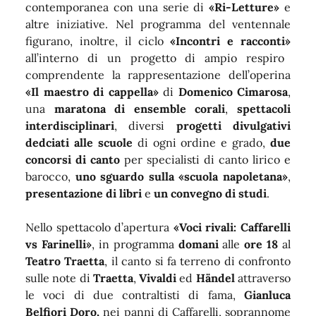
contemporanea con una serie di
«Ri-Letture»
e
altre iniziative. Nel programma del ventennale
figurano, inoltre, il ciclo
«Incontri e racconti»
all’interno di un progetto di ampio respiro
comprendente la rappresentazione dell’operina
«Il maestro di cappella»
di
Domenico Cimarosa
,
una
maratona di ensemble corali
,
spettacoli
interdisciplinari
, diversi
progetti divulgativi
dedciati alle scuole
di ogni ordine e grado,
due
concorsi di canto
per specialisti di canto lirico e
barocco,
uno sguardo sulla «scuola napoletana»
,
presentazione di libri
e
un convegno di studi
.
Nello spettacolo d’apertura
«Voci rivali: Caffarelli
vs Farinelli»
, in programma
domani
alle
ore 18
al
Teatro Traetta
, il canto si fa terreno di confronto
sulle note di
Traetta
,
Vivaldi
ed
Händel
attraverso
le voci di due contraltisti di fama,
Gianluca
Belfiori Doro,
nei panni di Caffarelli, soprannome