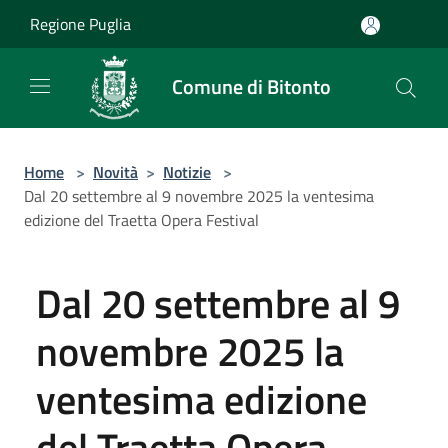
Salta al contenuto principale
Regione Puglia
Comune di Bitonto
Home
>
Novità
>
Notizie
>
Dal 20 settembre al 9 novembre 2025 la ventesima
edizione del Traetta Opera Festival
Dal 20 settembre al 9
novembre 2025 la
ventesima edizione
del Traetta Opera