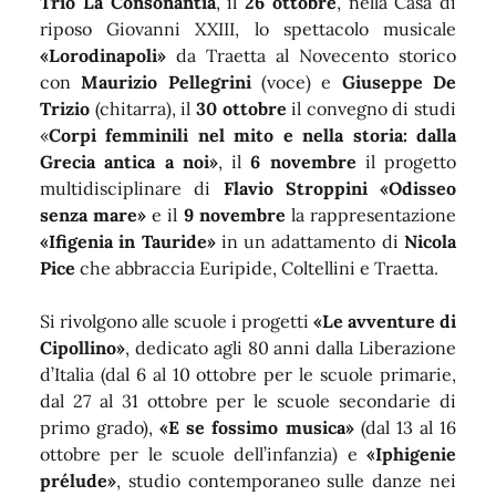
Trio La Consonantia
, il
26 ottobre
, nella Casa di
riposo Giovanni XXIII, lo spettacolo musicale
«Lorodinapoli»
da Traetta al Novecento storico
con
Maurizio Pellegrini
(voce) e
Giuseppe De
Trizio
(chitarra), il
30 ottobre
il convegno di studi
«
Corpi femminili nel mito e nella storia: dalla
Grecia antica a noi»
, il
6 novembre
il progetto
multidisciplinare di
Flavio Stroppini «Odisseo
senza mare»
e il
9 novembre
la rappresentazione
«Ifigenia in Tauride»
in un adattamento di
Nicola
Pice
che abbraccia Euripide, Coltellini e Traetta.
Si rivolgono alle scuole i progetti
«Le avventure di
Cipollino»
, dedicato agli
80 anni dalla Liberazione
d’Italia (dal 6 al 10 ottobre per le scuole primarie,
dal 27 al 31 ottobre per le scuole secondarie di
primo grado),
«E se fossimo musica»
(dal 13 al 16
ottobre per le scuole dell’infanzia) e
«Iphigenie
prélude»
, studio contemporaneo sulle danze nei