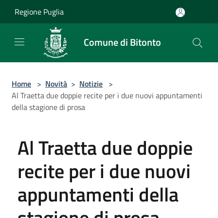
Salta al contenuto principale
Regione Puglia
Comune di Bitonto
Home
>
Novità
>
Notizie
>
Al Traetta due doppie recite per i due nuovi appuntamenti
della stagione di prosa
Al Traetta due doppie
recite per i due nuovi
appuntamenti della
stagione di prosa