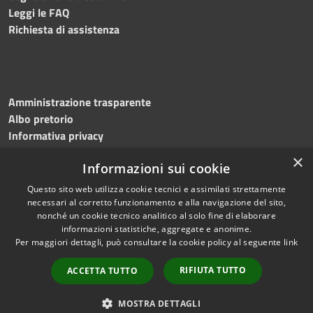
Leggi le FAQ
Richiesta di assistenza
Amministrazione trasparente
Albo pretorio
Informativa privacy
Note legali
×
Informazioni sui cookie
Dichiarazione di accessibilità
Meccanismo di feedback
Questo sito web utilizza cookie tecnici e assimilati strettamente
necessari al corretto funzionamento e alla navigazione del sito,
nonché un cookie tecnico analitico al solo fine di elaborare
informazioni statistiche, aggregate e anonime.
RSS
Copyright © 2026 • Comune di
Per maggiori dettagli, può consultare la cookie policy al seguente
link
Accessibilità
Bitonto • Powered by
Privacy
Municipium
Accesso
•
RIFIUTA TUTTO
ACCETTA TUTTO
Cookie
redazione
Mappa del sito
MOSTRA DETTAGLI