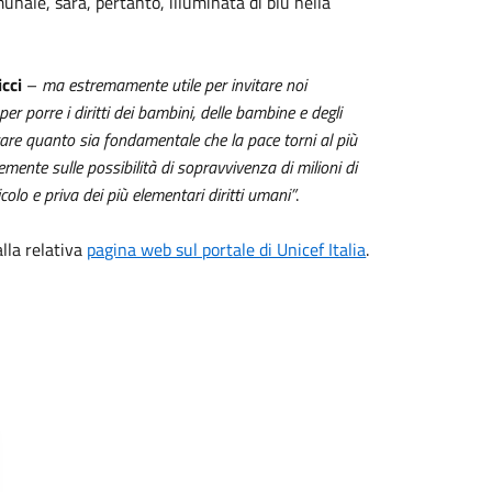
unale, sarà, pertanto, illuminata di blu nella
cci
–
ma estremamente utile per invitare noi
er porre i diritti dei bambini, delle bambine e degli
care quanto sia fondamentale che la pace torni al più
emente sulle possibilità di sopravvivenza di milioni di
colo e priva dei più elementari diritti umani”
.
alla relativa
pagina web sul portale di Unicef Italia
.