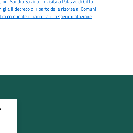
 on. Sandra Savino, in visita a Palazzo di Città
iglia il decreto di riparto delle risorse ai Comuni
centro comunale di raccolta e la sperimentazione
?