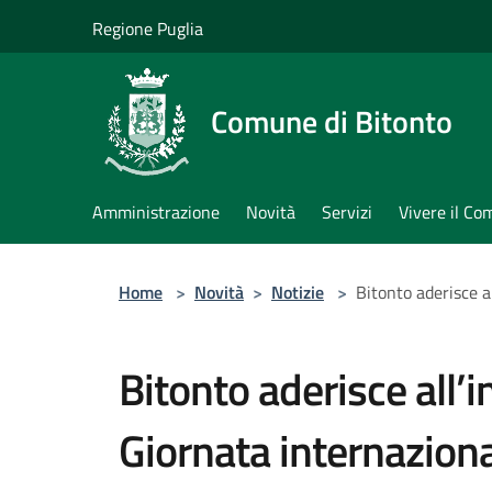
Salta al contenuto principale
Regione Puglia
Comune di Bitonto
Amministrazione
Novità
Servizi
Vivere il C
Home
>
Novità
>
Notizie
>
Bitonto aderisce al
Bitonto aderisce all’i
Giornata internaziona