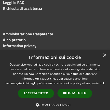
Leggi le FAQ
Richiesta di assistenza
Amministrazione trasparente
Albo pretorio
Informativa privacy
Note legali
×
Informazioni sui cookie
Dichiarazione di accessibilità
Meccanismo di feedback
Questo sito web utilizza cookie tecnici e assimilati strettamente
necessari al corretto funzionamento e alla navigazione del sito,
nonché un cookie tecnico analitico al solo fine di elaborare
informazioni statistiche, aggregate e anonime.
RSS
Copyright © 2026 • Comune di
Per maggiori dettagli, può consultare la cookie policy al seguente
link
Accessibilità
Bitonto • Powered by
Privacy
Municipium
Accesso
•
RIFIUTA TUTTO
ACCETTA TUTTO
Cookie
redazione
Mappa del sito
MOSTRA DETTAGLI