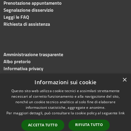
Prenotazione appuntamento
Segnalazione disservizio
Leggi le FAQ
Richiesta di assistenza
Amministrazione trasparente
Albo pretorio
Informativa privacy
Note legali
×
Informazioni sui cookie
Dichiarazione di accessibilità
Meccanismo di feedback
Questo sito web utilizza cookie tecnici e assimilati strettamente
necessari al corretto funzionamento e alla navigazione del sito,
nonché un cookie tecnico analitico al solo fine di elaborare
informazioni statistiche, aggregate e anonime.
RSS
Copyright © 2026 • Comune di
Per maggiori dettagli, può consultare la cookie policy al seguente
link
Accessibilità
Bitonto • Powered by
Privacy
Municipium
Accesso
•
RIFIUTA TUTTO
ACCETTA TUTTO