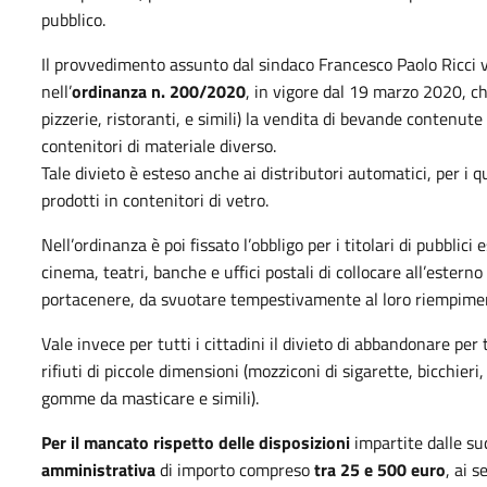
pubblico.
Il provvedimento assunto dal sindaco Francesco Paolo Ricci v
nell’
ordinanza n. 200/2020
, in vigore dal 19 marzo 2020, che 
pizzerie, ristoranti, e simili) la vendita di bevande contenute 
contenitori di materiale diverso.
Tale divieto è esteso anche ai distributori automatici, per i 
prodotti in contenitori di vetro.
Nell’ordinanza è poi fissato l’obbligo per i titolari di pubblic
cinema, teatri, banche e uffici postali di collocare all’esterno 
portacenere, da svuotare tempestivamente al loro riempime
Vale invece per tutti i cittadini il divieto di abbandonare per t
rifiuti di piccole dimensioni (mozziconi di sigarette, bicchieri, 
gomme da masticare e simili).
Per il mancato rispetto delle disposizioni
impartite dalle s
amministrativa
di importo compreso
tra 25 e 500 euro
, ai s