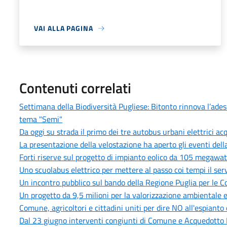
VAI ALLA PAGINA
Contenuti correlati
Settimana della Biodiversità Pugliese: Bitonto rinnova l’adesi
tema "Semi"
Da oggi su strada il primo dei tre autobus urbani elettrici ac
La presentazione della velostazione ha aperto gli eventi del
Forti riserve sul progetto di impianto eolico da 105 megawat
Uno scuolabus elettrico per mettere al passo coi tempi il serv
Un incontro pubblico sul bando della Regione Puglia per le 
Un progetto da 9,5 milioni per la valorizzazione ambientale e
Comune, agricoltori e cittadini uniti per dire NO all'espianto 
Dal 23 giugno interventi congiunti di Comune e Acquedotto Pu