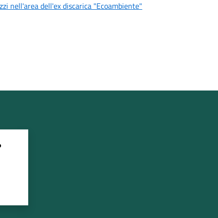
zzi nell'area dell'ex discarica "Ecoambiente"
?