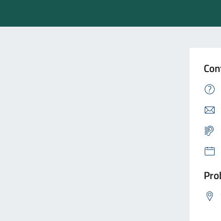
Con
Prob