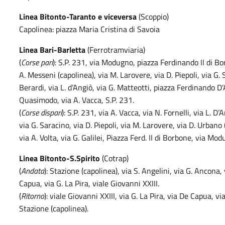
Linea Bitonto-Taranto e viceversa
(Scoppio)
Capolinea: piazza Maria Cristina di Savoia
Linea Bari-Barletta
(Ferrotramviaria)
(
Corse pari
): S.P. 231, via Modugno, piazza Ferdinando II di Bor
A. Messeni (capolinea), via M. Larovere, via D. Piepoli, via G. 
Berardi, via L. d’Angiò, via G. Matteotti, piazza Ferdinando D
Quasimodo, via A. Vacca, S.P. 231.
(
Corse dispari
): S.P. 231, via A. Vacca, via N. Fornelli, via L. D
via G. Saracino, via D. Piepoli, via M. Larovere, via D. Urbano 
via A. Volta, via G. Galilei, Piazza Ferd. II di Borbone, via Mod
Linea Bitonto-S.Spirito
(Cotrap)
(
Andata
): Stazione (capolinea), via S. Angelini, via G. Ancona, v
Capua, via G. La Pira, viale Giovanni XXIII.
(
Ritorno
): viale Giovanni XXIII, via G. La Pira, via De Capua, vi
Stazione (capolinea).