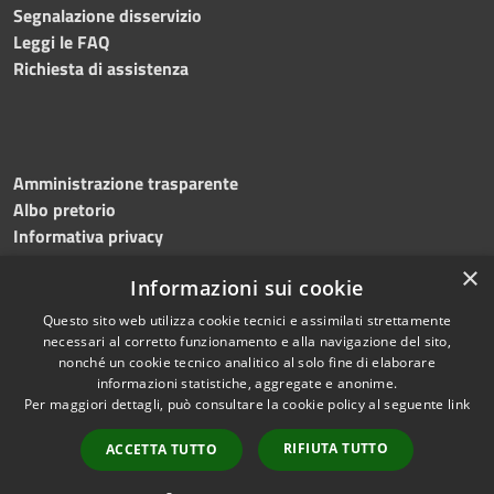
Segnalazione disservizio
Leggi le FAQ
Richiesta di assistenza
Amministrazione trasparente
Albo pretorio
Informativa privacy
Note legali
×
Informazioni sui cookie
Dichiarazione di accessibilità
Meccanismo di feedback
Questo sito web utilizza cookie tecnici e assimilati strettamente
necessari al corretto funzionamento e alla navigazione del sito,
nonché un cookie tecnico analitico al solo fine di elaborare
informazioni statistiche, aggregate e anonime.
RSS
Copyright © 2026 • Comune di
Per maggiori dettagli, può consultare la cookie policy al seguente
link
Accessibilità
Bitonto • Powered by
Privacy
Municipium
Accesso
•
RIFIUTA TUTTO
ACCETTA TUTTO
Cookie
redazione