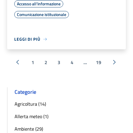
Accesso all'informazione
Comunicazione istituzionale
LEGGI DI PIÙ
1
2
3
4
...
19
« Precedente
Successi
Categorie
Agricoltura (14)
Allerta meteo (1)
Ambiente (29)