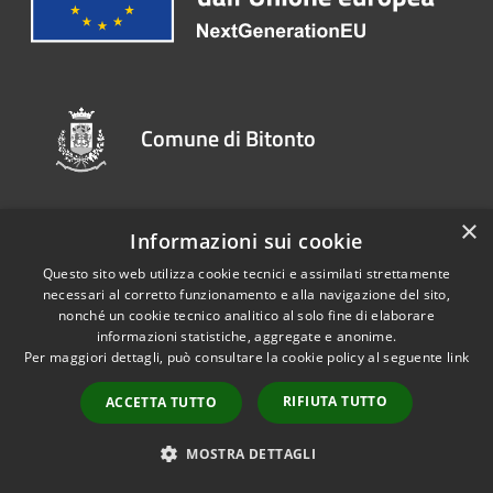
Comune di Bitonto
×
SEGUICI SU
Informazioni sui cookie
Questo sito web utilizza cookie tecnici e assimilati strettamente
Youtube
necessari al corretto funzionamento e alla navigazione del sito,
nonché un cookie tecnico analitico al solo fine di elaborare
informazioni statistiche, aggregate e anonime.
AMMINISTRAZIONE
Per maggiori dettagli, può consultare la cookie policy al seguente
link
RIFIUTA TUTTO
ACCETTA TUTTO
Organi di Governo
Aree Amministrative
MOSTRA DETTAGLI
Uffici
Enti e fondazioni