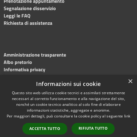
Prenotazione appuntamento
Segnalazione disservizio
Leggi le FAQ
Richiesta di assistenza
Amministrazione trasparente
Albo pretorio
Informativa privacy
Note legali
×
Informazioni sui cookie
Dichiarazione di accessibilità
Meccanismo di feedback
Questo sito web utilizza cookie tecnici e assimilati strettamente
necessari al corretto funzionamento e alla navigazione del sito,
nonché un cookie tecnico analitico al solo fine di elaborare
informazioni statistiche, aggregate e anonime.
RSS
Copyright © 2026 • Comune di
Per maggiori dettagli, può consultare la cookie policy al seguente
link
Accessibilità
Bitonto • Powered by
Privacy
Municipium
Accesso
•
RIFIUTA TUTTO
ACCETTA TUTTO
Cookie
redazione