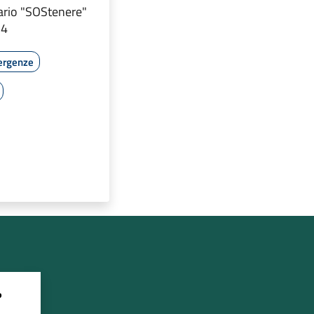
ario "SOStenere"
 4
ergenze
?