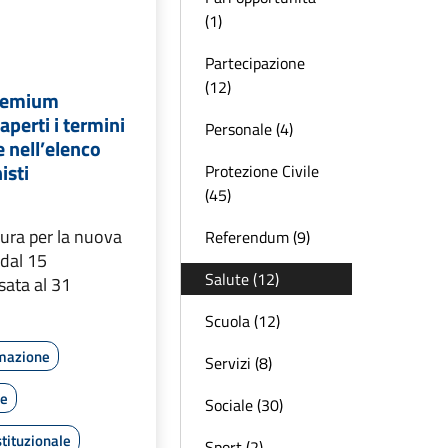
(1)
Partecipazione
(12)
remium
perti i termini
Personale (4)
e nell’elenco
isti
Protezione Civile
(45)
sura per la nuova
Referendum (9)
 dal 15
Salute (12)
sata al 31
Scuola (12)
rmazione
Servizi (8)
le
Sociale (30)
tituzionale
Sport (2)