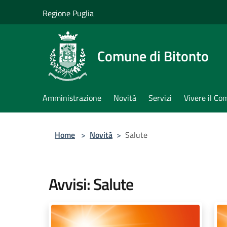
Salta al contenuto principale
Regione Puglia
Comune di Bitonto
Amministrazione
Novità
Servizi
Vivere il C
Home
>
Novità
>
Salute
Avvisi: Salute