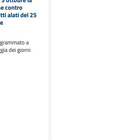
ne contro
ti alati del 25
re
rogrammato a
gia dei giorni