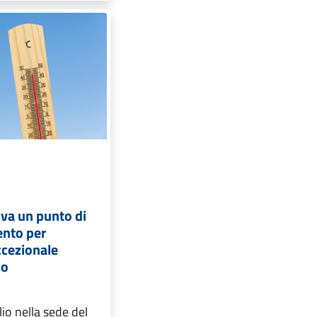
iva un punto di
ento per
ccezionale
do
lio nella sede del