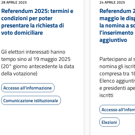
28 APRILE 2025
24 APRILE 2025
Referendum 2025: termini e
Referendum 20
condizioni per poter
maggio le disp
presentare la richiesta di
la nomina a s
voto domiciliare
l'inserimento 
aggiuntivo
Gli elettori interessati hanno
tempo sino al 19 maggio 2025
Partecipano al s
(20° giorno antecedente la data
nomina gli iscrit
della votazione)
compresa tra 18
Elenco aggiunti
e presidenti ap
Accesso all'informazione
iscritti
Comunicazione istituzionale
Accesso all'info
Elezioni