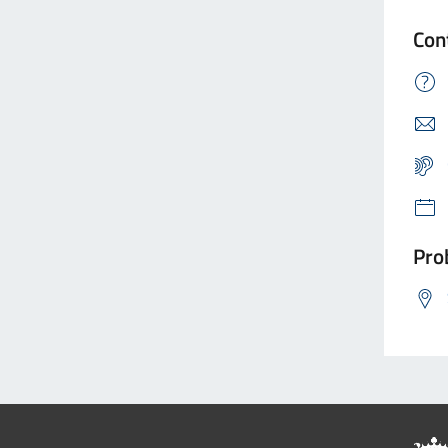
Con
Prob