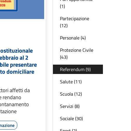
(1)
Partecipazione
(12)
Personale (4)
ostituzionale
Protezione Civile
ebbraio al 2
(43)
bile presentare
Referendum (9)
oto domiciliare
Salute (11)
tori affetti da
Scuola (12)
ne rendano
llontanamento
Servizi (8)
itazione
Sociale (30)
rmazione
Sport (2)