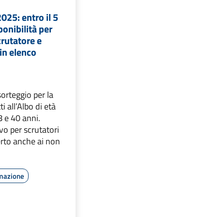
25: entro il 5
onibilità per
crutatore e
in elenco
orteggio per la
ti all’Albo di età
 e 40 anni.
vo per scrutatori
erto anche ai non
rmazione