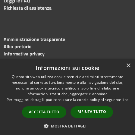
Leggi le FAQ
Richiesta di assistenza
Amministrazione trasparente
Albo pretorio
Informativa privacy
Note legali
×
Informazioni sui cookie
Dichiarazione di accessibilità
Meccanismo di feedback
Questo sito web utilizza cookie tecnici e assimilati strettamente
necessari al corretto funzionamento e alla navigazione del sito,
nonché un cookie tecnico analitico al solo fine di elaborare
informazioni statistiche, aggregate e anonime.
RSS
Copyright © 2026 • Comune di
Per maggiori dettagli, può consultare la cookie policy al seguente
link
Accessibilità
Bitonto • Powered by
Privacy
Municipium
Accesso
•
RIFIUTA TUTTO
ACCETTA TUTTO
Cookie
redazione
Mappa del sito
MOSTRA DETTAGLI