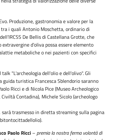
 nella strategia di valorizzazione delle diverse
o Evo. Produzione, gastronomia e valore per la
 tra i quali Antonio Moschetta, ordinario di
dell’IRCSS De Bellis di Castellana Grotte, che
io extravergine d’oliva possa essere elemento
lattie metaboliche o nei pazienti con specifici
k "L'archeologia dell'olio e dell'olivo". Gli
la guida turistica Francesca Sblendorio saranno
Paolo Ricci e di Nicola Pice (Museo Archeologico
 Civiltà Contadina), Michele Sicolo (archeologo
), sarà trasmesso in diretta streaming sulla pagina
itontocittadellolio).
co Paolo Ricci
–
premia la nostra ferma volontà di