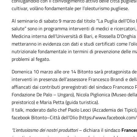
coniugandolo con il coinvolgimento attivo delle città pugliesi
cultivar, volàno fondamentale per l’oleoturismo pugliese.
Al seminario di sabato 9 marzo dal titolo “La Puglia dell’Oli
salute” sono in programma interventi di medici e ricercatori,
Medicina interna dell’Università di Bari, e Rossella D’Onghia 
metteranno in evidenza con dati e studi certificati come l’ol
nutrizionale fondamentale in termini di prevenzione delle ma
problemi al fegato.
Domenica 10 marzo alle ore 14 Bitonto sarà protagonista del tal
interventi in presenza dell’assessore Francesco Brandi e del
affiancati dai contributi preregistrati del sindaco Francesco 
Fondazione De Palo – Ungaro), Nicola Piglionica (Museo della
preistorico) e Maria Petta (guida turistica).
Il talk, moderato dallo chef Paolo Leoci (Accademia dei Tipici
facebook Bitonto–Città dell’Olio (https://www.facebook.com/b
“L’entusiasmo dei nostri produttori
– dichiara il sindaco
Frances