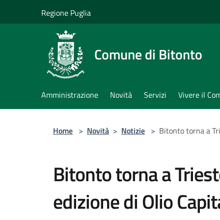
Salta al contenuto principale
Regione Puglia
Comune di Bitonto
Amministrazione
Novità
Servizi
Vivere il C
Home
>
Novità
>
Notizie
>
Bitonto torna a Tr
Bitonto torna a Tries
edizione di Olio Capit