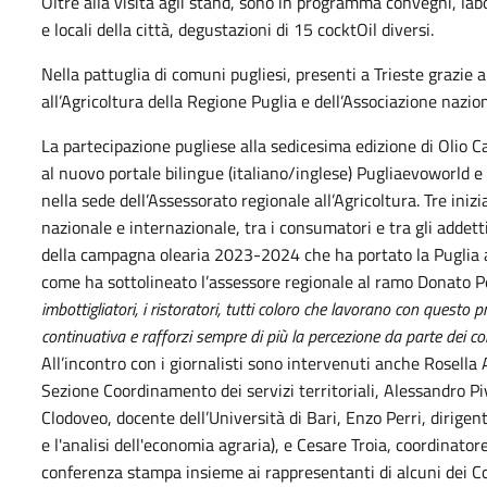
Oltre alla visita agli stand, sono in programma convegni, labor
e locali della città, degustazioni di 15 cocktOil diversi.
Nella pattuglia di comuni pugliesi, presenti a Trieste grazie 
all’Agricoltura della Regione Puglia e dell’Associazione nazion
La partecipazione pugliese alla sedicesima edizione di Olio C
al nuovo
portale bilingue (italiano/inglese) Pugliaevoworld e 
nella sede dell’Assessorato regionale all’Agricoltura. Tre in
nazionale e internazionale, tra i consumatori e tra gli addetti 
della campagna olearia 2023-2024 che ha portato la Puglia a p
come ha sottolineato l’assessore regionale al ramo Donato 
imbottigliatori, i ristoratori, tutti coloro che lavorano con quest
continuativa e rafforzi sempre di più la percezione da parte dei co
All’incontro con i giornalisti sono intervenuti anche Rosella
Sezione Coordinamento dei servizi territoriali, Alessandro Pi
Clodoveo, docente dell’Università di Bari, Enzo Perri, dirigent
e l'analisi dell'economia agraria), e Cesare Troia, coordinatore
conferenza stampa insieme ai rappresentanti di alcuni dei Co