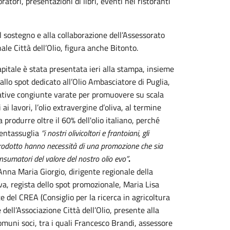
atori, presentazioni di libri, eventi nei ristoranti
al sostegno e alla collaborazione dell’Assessorato
ale Città dell’Olio, figura anche Bitonto.
apitale è stata presentata ieri alla stampa, insieme
allo spot dedicato all’Olio Ambasciatore di Puglia,
iziative congiunte varate per promuovere su scala
ai lavori, l’olio extravergine d’oliva, al termine
rodurre oltre il 60% dell'olio italiano, perché
Pentassuglia
“i nostri olivicoltori e frantoiani, gli
o prodotto hanno necessità di una promozione che sia
nsumatori del valore del nostro olio evo”
.
 Anna Maria Giorgio, dirigente regionale della
va, regista dello spot promozionale, Maria Lisa
e del CREA (Consiglio per la ricerca in agricoltura
 dell’Associazione Città dell’Olio, presente alla
muni soci, tra i quali Francesco Brandi, assessore