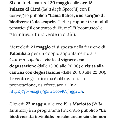
Si comincia martedì
20 maggio
, alle
ore 18
, a
Palazzo di Città
(
Sala degli Specchi
) con il
convegno pubblico
“Lama Balice, uno scrigno di
biodiversità da scoprire”
, che propone tre moduli
tematici (“Il contratto di Fiume”, “L’ecomuseo” e
“Un’infrastruttura verde in città”).
Mercoledì
21 maggio
ci si sposta nella frazione di
Palombaio
per un doppio appuntamento alla
Cantina Lojudice
:
visita al vigneto con
degustazione
(dalle 18:30 alle 20:00) e
visita alla
cantina con degustazione
(dalle 20:00 alle 22:00).
L’evento è gratuito ma è obbligatoria la
prenotazione, da effettuare al link
https://forms.gle/g5nexoopKYfYgg2UA
.
Giovedì
22 maggio
, alle ore 19, a
Mariotto
(
Villa
Iannuzzi)
è in programma l’incontro pubblico
“La
biodiversità invisibile: perché anche ciò che non