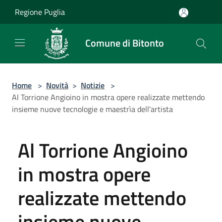
Salta al contenuto principale
Regione Puglia
Comune di Bitonto
Home
>
Novità
>
Notizie
>
Al Torrione Angioino in mostra opere realizzate mettendo
insieme nuove tecnologie e maestrìa dell'artista
Al Torrione Angioino
in mostra opere
realizzate mettendo
insieme nuove