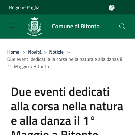
Salta al contenuto principale
Regione Puglia
Comune di Bitonto
Home
>
Novità
>
Notizie
>
Due eventi dedicati alla corsa nella natura e alla danza il
1° Maggio a Bitonto
Due eventi dedicati
alla corsa nella natura
e alla danza il 1°
Maggio a Bitonto