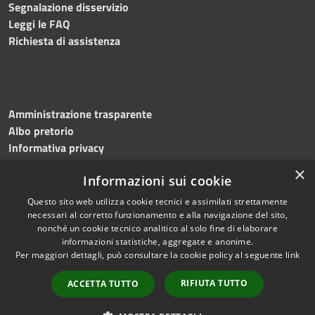
Segnalazione disservizio
Leggi le FAQ
Richiesta di assistenza
Amministrazione trasparente
Albo pretorio
Informativa privacy
Note legali
×
Informazioni sui cookie
Dichiarazione di accessibilità
Meccanismo di feedback
Questo sito web utilizza cookie tecnici e assimilati strettamente
necessari al corretto funzionamento e alla navigazione del sito,
nonché un cookie tecnico analitico al solo fine di elaborare
informazioni statistiche, aggregate e anonime.
RSS
Copyright © 2026 • Comune di
Per maggiori dettagli, può consultare la cookie policy al seguente
link
Accessibilità
Bitonto • Powered by
Privacy
Municipium
Accesso
•
RIFIUTA TUTTO
ACCETTA TUTTO
Cookie
redazione