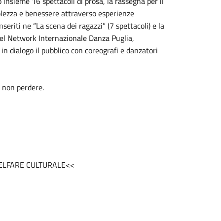
nsieme 16 spettacoli di prosa, la rassegna per il
volezza e benessere attraverso esperienze
nseriti ne “La scena dei ragazzi” (7 spettacoli) e la
del Network Internazionale Danza Puglia,
n dialogo il pubblico con coreografi e danzatori
.
 non perdere.
WELFARE CULTURALE<<