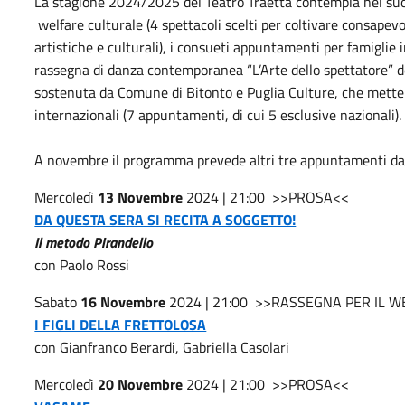
La stagione 2024/2025 del Teatro Traetta contempla nel suo i
welfare culturale (4 spettacoli scelti per coltivare consape
artistiche e culturali), i consueti appuntamenti per famiglie i
rassegna di danza contemporanea “L’Arte dello spettatore” 
sostenuta da Comune di Bitonto e Puglia Culture, che mette i
internazionali (7 appuntamenti, di cui 5 esclusive nazionali)
A novembre il programma prevede altri tre appuntamenti da
Mercoledì
13 Novembre
2024 | 21:00 >>PROSA<<
DA QUESTA SERA SI RECITA A SOGGETTO!
Il metodo Pirandello
con Paolo Rossi
Sabato
16 Novembre
2024 | 21:00 >>RASSEGNA PER IL 
I FIGLI DELLA FRETTOLOSA
con Gianfranco Berardi, Gabriella Casolari
Mercoledì
20 Novembre
2024 | 21:00 >>PROSA<<