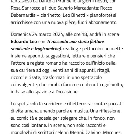
fantasioso da Dante a Pirandello ai giorni nostri, con
Rosa Sanrocco e il duo Saverio Mercadante: Rocco
Debernardis – clarinetto, Leo Binetti - pianoforte) si
arricchisce con una nuova pièce, fuori abbonamento.
Domenica 24 marzo 2024, alle ore 18, andrà in scena
Edoardo Leo
con
Ti racconto una storia (letture
semiserie e tragicomiche)
,
reading-spettacolo che mette
insieme appunti, suggestioni, letture e pensieri che
l’attore e regista romano ha raccolto dall'inizio della
sua carriera ad oggi. Venti anni di appunti, ritagli,
ricordi e risate, trasformati in uno spettacolo
coinvolgente, che cambia forma e contenuto ogni volta,
in base allo spazio e all’occasione.
Lo spettacolo fa sorridere e riflettere: racconta spaccati
di vita umana unendo parole e musica. Una riflessione
su comicità e poesia per spiegare che, in fondo, non
sono così lontane. In scena, non solo racconti e
monologhi di scrittori celebri (Benni, Calvino, Marquez,