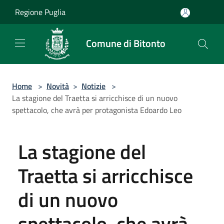
Salta al contenuto principale
Regione Puglia
Comune di Bitonto
Home
>
Novità
>
Notizie
>
La stagione del Traetta si arricchisce di un nuovo
spettacolo, che avrà per protagonista Edoardo Leo
La stagione del
Traetta si arricchisce
di un nuovo
spettacolo, che avrà