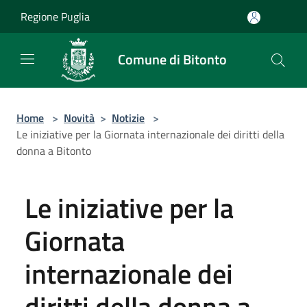
Salta al contenuto principale
Regione Puglia
Comune di Bitonto
Home
>
Novità
>
Notizie
>
Le iniziative per la Giornata internazionale dei diritti della
donna a Bitonto
Le iniziative per la
Giornata
internazionale dei
diritti della donna a