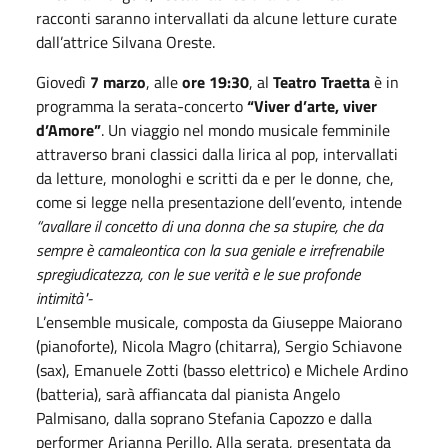
racconti saranno intervallati da alcune letture curate
dall’attrice Silvana Oreste.
Giovedì
7 marzo
, alle
ore 19:30
, al
Teatro Traetta
è in
programma la serata-concerto
“Viver d’arte, viver
d’Amore”
. Un viaggio nel mondo musicale femminile
attraverso brani classici dalla lirica al pop, intervallati
da letture, monologhi e scritti da e per le donne, che,
come si legge nella presentazione dell’evento, intende
“avallare il concetto di una donna che sa stupire, che da
sempre è camaleontica con la sua geniale e irrefrenabile
spregiudicatezza, con le sue verità e le sue profonde
intimità"-
L’ensemble musicale, composta da Giuseppe Maiorano
(pianoforte), Nicola Magro (chitarra), Sergio Schiavone
(sax), Emanuele Zotti (basso elettrico) e Michele Ardino
(batteria), sarà affiancata dal pianista Angelo
Palmisano, dalla soprano Stefania Capozzo e dalla
performer Arianna Perillo. Alla serata, presentata da