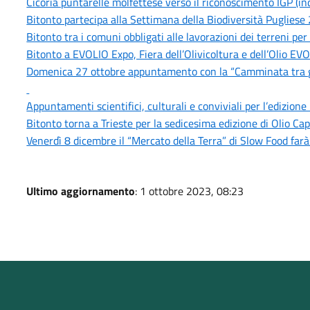
Cicoria puntarelle molfettese verso il riconoscimento IGP (in
Bitonto partecipa alla Settimana della Biodiversità Puglies
Bitonto tra i comuni obbligati alle lavorazioni dei terreni per 
Bitonto a EVOLIO Expo, Fiera dell’Olivicoltura e dell’Olio EV
Domenica 27 ottobre appuntamento con la “Camminata tra gli O
Appuntamenti scientifici, culturali e conviviali per l’edizion
Bitonto torna a Trieste per la sedicesima edizione di Olio Cap
Venerdì 8 dicembre il “Mercato della Terra” di Slow Food far
Ultimo aggiornamento
: 1 ottobre 2023, 08:23