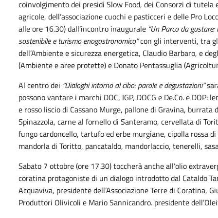
coinvolgimento dei presidi Slow Food, dei Consorzi di tutela e
agricole, dell’associazione cuochi e pasticceri e delle Pro Loc
alle ore 16.30) dall’incontro inaugurale
“Un Parco da gustare: i 
sostenibile e turismo enogastronomico”
con gli interventi, tra gl
dell’Ambiente e sicurezza energetica, Claudio Barbaro, e deg
(Ambiente e aree protette) e Donato Pentassuglia (Agricoltur
Al centro dei
“Dialoghi intorno al cibo: parole e degustazioni”
sara
possono vantare i marchi DOC, IGP, DOCG e De.Co. e DOP: len
e rosso liscio di Cassano Murge, pallone di Gravina, burrata d
Spinazzola, carne al fornello di Santeramo, cervellata di Tor
fungo cardoncello, tartufo ed erbe murgiane, cipolla rossa di 
mandorla di Toritto, pancataldo, mandorlaccio, tenerelli, sasa
Sabato 7 ottobre (ore 17.30) toccherà anche all’olio extraverg
coratina protagoniste di un dialogo introdotto dal Cataldo 
Acquaviva, presidente dell’Associazione Terre di Coratina, G
Produttori Olivicoli e Mario Sannicandro. presidente dell’Olei