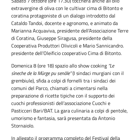
Sabato 7 ottobre (ore 17.30) toccherà anche all’olio
extravergine di oliva con le cultivar cima di Bitonto e
coratina protagoniste di un dialogo introdotto dal
Cataldo Tandoi, docente e agronomo, e animato da
Marianna Acquaviva, presidente dell’Associazione Terre
di Coratina, Giuseppe Siragusa, presidente della
Cooperativa Produttori Olivicoli e Mario Sannicandro.
presidente dell’Oleificio cooperativo Cima di Bitonto.
Domenica 8 (ore 18) spazio allo show cooking
“Le
sìneche de la Mùrge pu senàle”
(I sindaci murgiani con il
grembiule), sfida a colpi di fornelli tra i sindaci dei
comuni del Parco, chiamati a cimentarsi nella
preparazione di ricette tipiche con il supporto dei
cuochi professionisti dell’associazione Cuochi e
Pasticceri Bari/BAT. La gara culinaria a colpi di pentole,
umorismo e fantasia, sarà presentata da Antonio
Stornaiolo.
In allegato il programma completo del Festival della