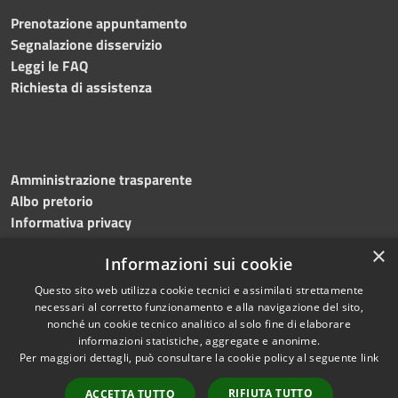
Prenotazione appuntamento
Segnalazione disservizio
Leggi le FAQ
Richiesta di assistenza
Amministrazione trasparente
Albo pretorio
Informativa privacy
Note legali
×
Informazioni sui cookie
Dichiarazione di accessibilità
Meccanismo di feedback
Questo sito web utilizza cookie tecnici e assimilati strettamente
necessari al corretto funzionamento e alla navigazione del sito,
nonché un cookie tecnico analitico al solo fine di elaborare
informazioni statistiche, aggregate e anonime.
RSS
Copyright © 2026 • Comune di
Per maggiori dettagli, può consultare la cookie policy al seguente
link
Accessibilità
Bitonto • Powered by
Privacy
Municipium
Accesso
•
RIFIUTA TUTTO
ACCETTA TUTTO