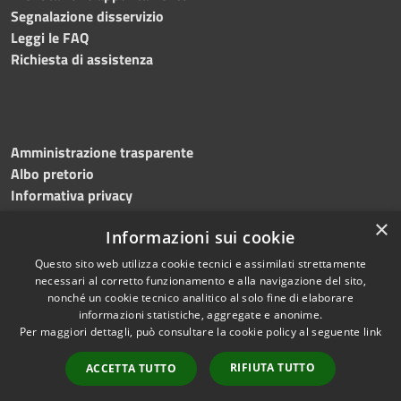
Segnalazione disservizio
Leggi le FAQ
Richiesta di assistenza
Amministrazione trasparente
Albo pretorio
Informativa privacy
Note legali
×
Informazioni sui cookie
Dichiarazione di accessibilità
Meccanismo di feedback
Questo sito web utilizza cookie tecnici e assimilati strettamente
necessari al corretto funzionamento e alla navigazione del sito,
nonché un cookie tecnico analitico al solo fine di elaborare
informazioni statistiche, aggregate e anonime.
RSS
Copyright © 2026 • Comune di
Per maggiori dettagli, può consultare la cookie policy al seguente
link
Accessibilità
Bitonto • Powered by
Privacy
Municipium
Accesso
•
RIFIUTA TUTTO
ACCETTA TUTTO
Cookie
redazione