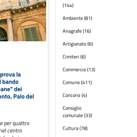
(144)
Ambiente (81)
Anagrafe (16)
Artigianato (6)
Cimiteri (6)
Commercio (13)
prova la
l bando
Comune (411)
bane” dei
Concorsi (4)
onto, Palo del
o
Consiglio
comunale (33)
se per quattro
Cultura (78)
nel centro