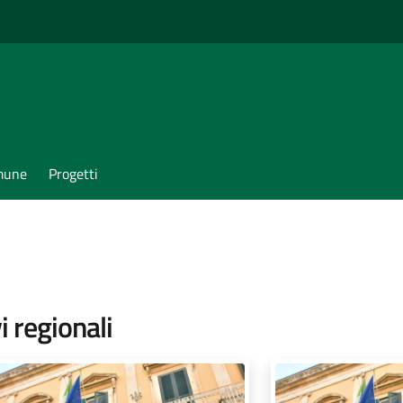
omune
Progetti
i
 regionali