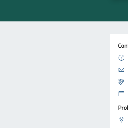
Con
Prob