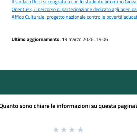
Il sindaco Ricci si congratula con lo studente bitontino Gio
Opentusk, il percorso di partecipazione dedicato agli open d
Affido Culturale, progetto nazionale contro le povertà educa
Ultimo aggiornamento
: 19 marzo 2026, 19:06
Quanto sono chiare le informazioni su questa pagina