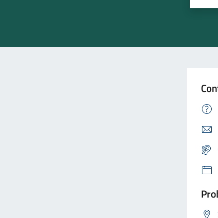
Con
Prob