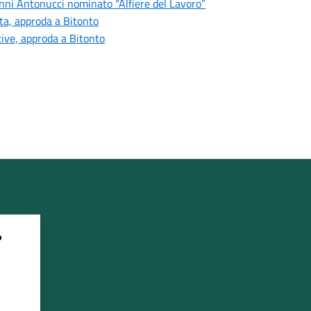
vanni Antonucci nominato “Alfiere del Lavoro”
ata, approda a Bitonto
tive, approda a Bitonto
?