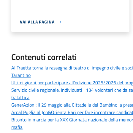
VAI ALLA PAGINA
Contenuti correlati
Al Traetta torna la rassegna di teatro di impegno civile e so
Tarantino
Ultimi giorni per partecipare all’edizione 2025/2026 del pro
Servizio civile regionale. Individuati i 134 volontari che da
Galattica
GenerAzioni: il 29 maggio alla Cittadella del Bambino la pres
Arpal Puglia al Job&Orienta Bari per fare incontrare candidat
Bitonto in marcia per la XXX Giornata nazionale della memoria
mafia