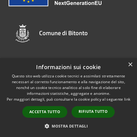
Comune di Bitonto
SEGUICI SU
×
Informazioni sui cookie
Youtube
Questo sito web utilizza cookie tecnici e assimilati strettamente
necessari al corretto funzionamento e alla navigazione del sito,
nonché un cookie tecnico analitico al solo fine di elaborare
AMMINISTRAZIONE
informazioni statistiche, aggregate e anonime.
Per maggiori dettagli, può consultare la cookie policy al seguente
link
Organi di Governo
RIFIUTA TUTTO
ACCETTA TUTTO
Aree Amministrative
Uffici
MOSTRA DETTAGLI
Enti e fondazioni