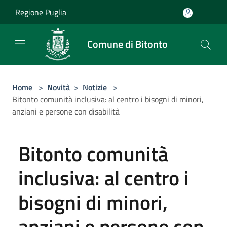
Salta al contenuto principale
Regione Puglia
Comune di Bitonto
Home
>
Novità
>
Notizie
>
Bitonto comunità inclusiva: al centro i bisogni di minori,
anziani e persone con disabilità
Bitonto comunità
inclusiva: al centro i
bisogni di minori,
anziani e persone con