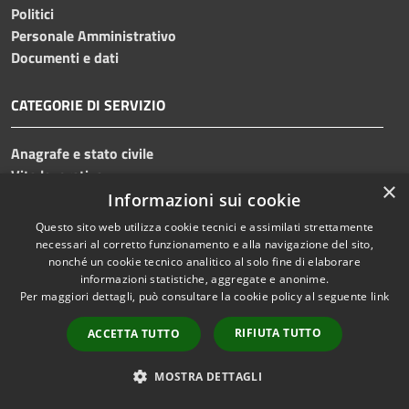
Politici
Personale Amministrativo
Documenti e dati
CATEGORIE DI SERVIZIO
Anagrafe e stato civile
Vita lavorativa
×
Imprese e Commercio
Informazioni sui cookie
Catasto e urbanistica
Questo sito web utilizza cookie tecnici e assimilati strettamente
Mobilità e trasporti
necessari al corretto funzionamento e alla navigazione del sito,
nonché un cookie tecnico analitico al solo fine di elaborare
informazioni statistiche, aggregate e anonime.
Per maggiori dettagli, può consultare la cookie policy al seguente
link
Educazione e formazione
RIFIUTA TUTTO
ACCETTA TUTTO
Giustizia e sicurezza pubblica
Tributi, finanze e contravvenzioni
MOSTRA DETTAGLI
Ambiente