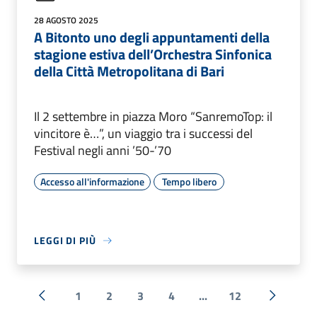
28 AGOSTO 2025
A Bitonto uno degli appuntamenti della
stagione estiva dell’Orchestra Sinfonica
della Città Metropolitana di Bari
Il 2 settembre in piazza Moro “SanremoTop: il
vincitore è…”, un viaggio tra i successi del
Festival negli anni ’50-’70
Accesso all'informazione
Tempo libero
LEGGI DI PIÙ
1
2
3
4
...
12
« Precedente
Successi