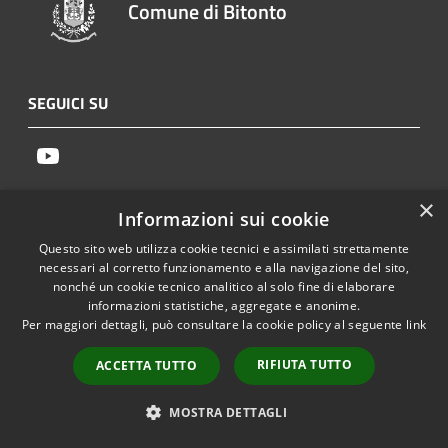
Comune di Bitonto
SEGUICI SU
Youtube
×
AMMINISTRAZIONE
Informazioni sui cookie
Questo sito web utilizza cookie tecnici e assimilati strettamente
Organi di Governo
necessari al corretto funzionamento e alla navigazione del sito,
Aree Amministrative
nonché un cookie tecnico analitico al solo fine di elaborare
Uffici
informazioni statistiche, aggregate e anonime.
Per maggiori dettagli, può consultare la cookie policy al seguente
link
Enti e fondazioni
Politici
RIFIUTA TUTTO
ACCETTA TUTTO
Personale Amministrativo
Documenti e dati
MOSTRA DETTAGLI